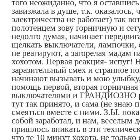
того неожиданно, что я оставшис
завизжала в душе, т.к. оказалось, 
электричества не работает) так во
полотенцем зову горничную и сету
недолго думая, начинает передвиг
щелкать выключатели, лампочки, 
не реагируют, а загорелая мадам н
хохотом. Первая реакция- испуг! 
заразительный смех и странное п
начинают вызывать и мою улыбку, 
помощь первой, вторая горничная
выключателями и ГРАНДИОЗНО рж
тут так принято, и сама (не знаю
смеяться вместе с ними. З.Ы. пок
собой заработал, и нам, веселым д
пришлось вникать в эти техничес
что те 10 минут хохота, не только