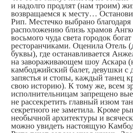
и надолго продлят (нам троим) жи
возвращаемся к месту… Остановил
Рип. Местечко выбрано благодаря 
расположению близь храмов Ангк
восьмого чуда света городок бога
ресторанчиками. Оценила Отель (д
буквы), где останавливается Анже
на завораживающем шоу Аскара 
камбоджийский балет, девушки с 
запястья и стопы, каждый танец к
свою историю). К тому же, всем з
исполнительницам запрещено выез
не рассекретить главный изюм тан
секретного не заметила. Кроме ры
необычной архитектуры и всяческ
можно увидеть настоящую Камбо