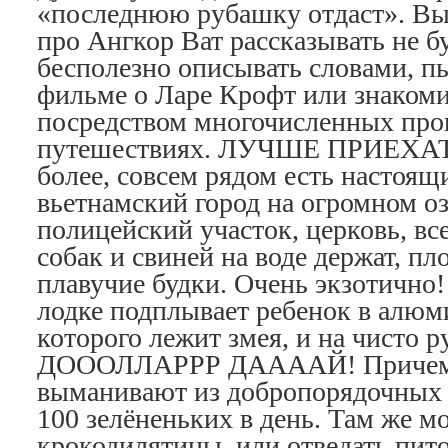
«последнюю рубашку отдаст». Вы
про Ангкор Ват рассказывать не б
бесполезно описывать словами, пы
фильме о Ларе Крофт или знакоми
посредством многочисленных про
путешествиях. ЛУЧШЕ ПРИЕХА
более, совсем рядом есть настоящ
вьетнамский город на огромном оз
полицейский участок, церковь, все
собак и свиней на воде держат, пл
плавучие будки. Очень экзотично!
лодке подплывает ребенок в алюми
которого лежит змея, и на чисто р
ДОООЛЛАРРР ДААААЙ! Причем 
выманивают из добропорядочных
100 зелёненьких в день. Там же 
крокодилятины, или отведать пито