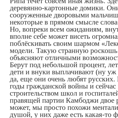
Рипа течет совсем иная жизнь. Зд
деревянно-картонные домики. Они
сооруженные дворовыми мальчи
некоторые в прямом смысле слова 
Но, вопреки всем ожиданиям, вну
вполне себе может висеть огромная
поблёскивать своим шармом «Лек
модели. Такую странную роскош
объясняют отличными возможност
Берут под небольшой процент, лет
дети и внуки выплачивают (ну уж 
да, еще они очень любят русских.
годы гражданской войны и сейчас
строительством школ и госпиталей
правящей партии Камбоджи двое р
может, мы просто похожи ментали
душой, у них даже есть какая-то 