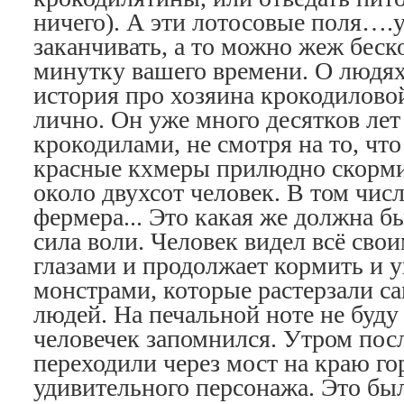
ничего). А эти лотосовые поля….у
заканчивать, а то можно жеж бес
минутку вашего времени. О людя
история про хозяина крокодилово
лично. Он уже много десятков лет
крокодилами, не смотря на то, чт
красные кхмеры прилюдно скорми
около двухсот человек. В том чис
фермера... Это какая же должн
сила воли. Человек видел всё св
глазами и продолжает кормить и у
монстрами, которые растерзали с
людей. На печальной ноте не буду
человечек запомнился. Утром пос
переходили через мост на краю го
удивительного персонажа. Это бы